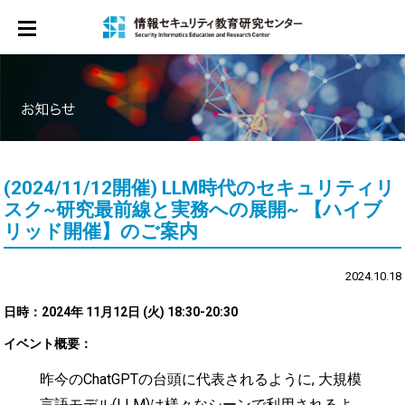
ホーム
お知らせ
センター概要
メンバー
(2024/11/12開催) LLM時代のセキュリティリ
サイバーセキュリティ教育プログラム
スク~研究最前線と実務への展開~ 【ハイブ
リッド開催】のご案内
シンポジウム
2024.10.18
研修
日時：2024年 11月12日 (火) 18:30-20:30
マンガ
イベント概要：
お問合せ
昨今のChatGPTの台頭に代表されるように, 大規模
言語モデル(LLM)は様々なシーンで利用されるよ